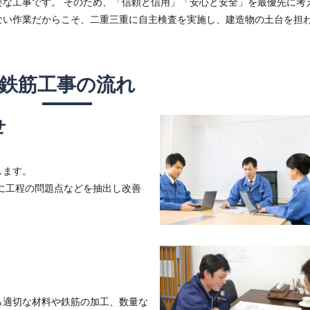
要な工事です。 そのため、「信頼と信用」「安心と安全」を最優先に考
ない作業だからこそ、二重三重に自主検査を実施し、建造物の土台を担
鉄筋工事の流れ
せ
します。
に工程の問題点などを抽出し改善
ら適切な材料や鉄筋の加工、数量な