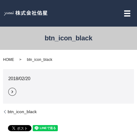
メ
btn_icon_black
HOME
btn_icon_black
2018/02/20
btn_icon_black