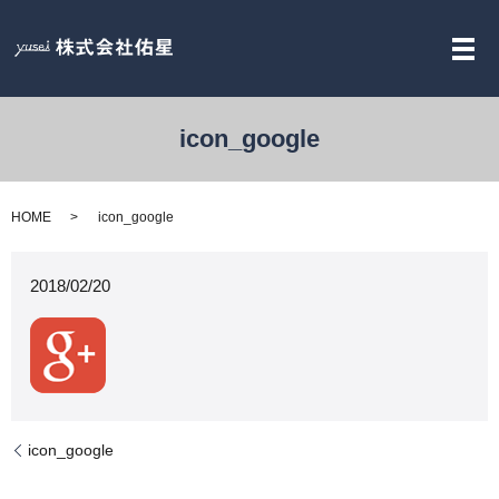
メ
icon_google
HOME
icon_google
2018/02/20
icon_google