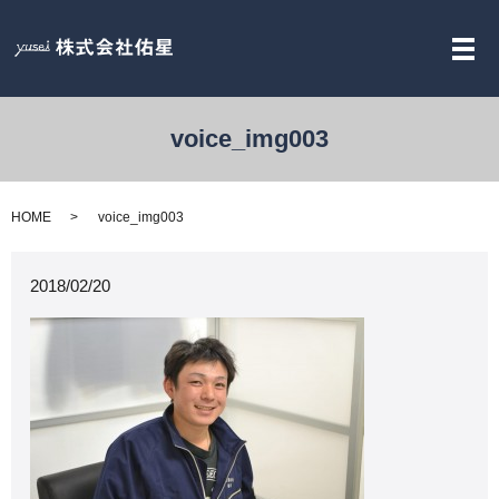
メ
voice_img003
HOME
voice_img003
2018/02/20